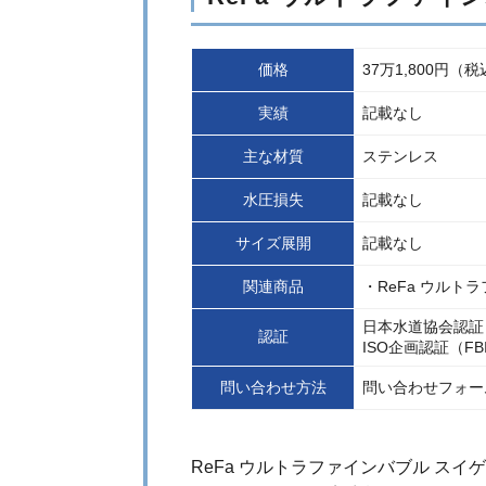
価格
37万1,800円（
実績
記載なし
主な材質
ステンレス
水圧損失
記載なし
サイズ展開
記載なし
関連商品
・ReFa ウルト
日本水道協会認証
認証
ISO企画認証（FB
問い合わせ方法
問い合わせフォー
ReFa ウルトラファインバブル ス