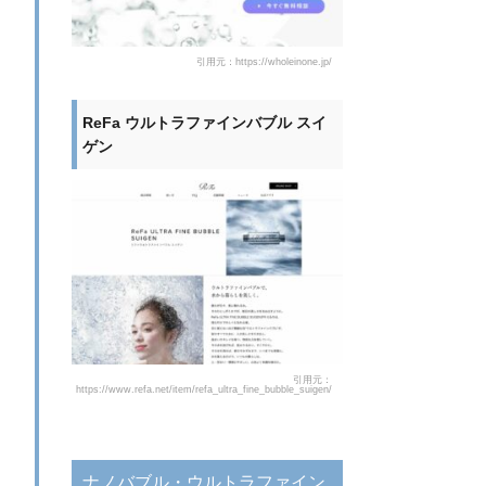
引用元：https://wholeinone.jp/
ReFa ウルトラファインバブル スイ
ゲン
引用元：
https://www.refa.net/item/refa_ultra_fine_bubble_suigen/
ナノバブル・ウルトラファイン