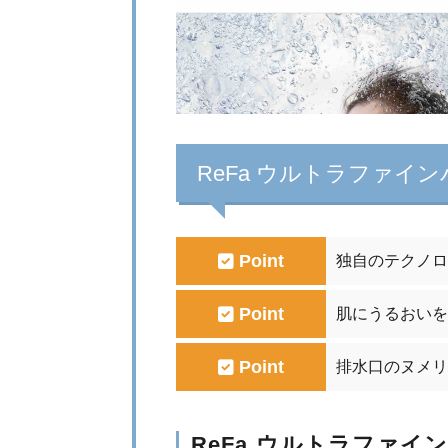
ReFa ウルトラファイ
Point
独自のテクノロ
Point
肌にうるおいを
Point
排水口のヌメリ
ReFa ウルトラファイ