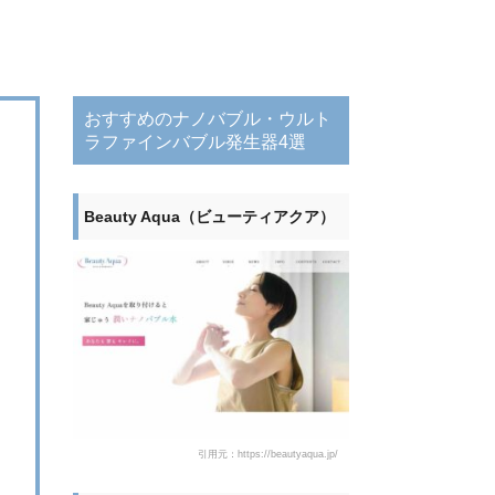
おすすめのナノバブル・ウルト
ラファインバブル発生器4選
Beauty Aqua（ビューティアクア）
引用元：https://beautyaqua.jp/