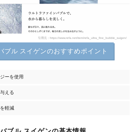
引用元：https://www.refa.net/item/refa_ultra_fine_bubble_suigen/
ンバブル スイゲンのおすすめポイント
ジーを使用
与える
を軽減
ンバブル スイゲンの基本情報