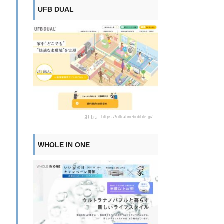
UFB DUAL
引用元：https://ultrafinebubble.jp/
WHOLE IN ONE