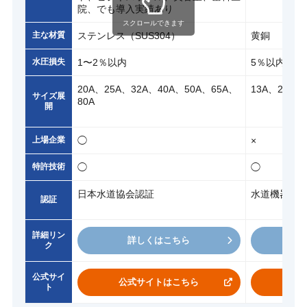
院、でも導入実績あり
スクロールできます
主な材質
ステンレス（SUS304）
黄銅
水圧損失
1〜2％以内
5％以内
20A、25A、32A、40A、50A、65A、
13A、20A、
サイズ展
80A
開
上場企業
◯
×
特許技術
◯
◯
日本水道協会認証
水道機器認
認証
詳細リン
詳しくはこちら
ク
公式サイ
公式サイトはこちら
公
ト