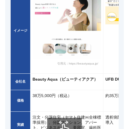
イメージ
引用元：https://beautyaqua.jp/
引
Beauty Aqua（ビューティアクア）
UFB DUAL
会社名
38万5,000円（税込）
約35万円
価格
注文・分譲住宅（ヤマト住建㈱全棟標
透析病院、
準採用）、分譲マンション、アパー
導入
実績
ト、ビジネスホテル、美容室、歯科医