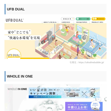
UFB DUAL
引用元：https://ultrafinebubble.jp/
WHOLE IN ONE